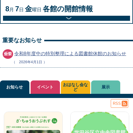
8
7
金
各館の開館情報
月
日
曜日
重要なお知らせ
令和8年度中の特別整理による図書館休館のお知らせ
2026年4月1日
おはなし会な
お知らせ
イベント
展示
ど
RSS