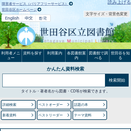
本文へ
読み上げる
障害者サービス（バリアフリーサービス）
世田谷区ホームページ
文字サイズ・背景色変更
利用者メニ
資料を探す
利用案内
各図書館案
図書館で調
世田谷を知
ュー
内
べる
る
かんたん資料検索
タイトル・著者名から図書・CD等が検索できます。
詳細検索
ベストオーダー
話題の本
新着資料
ベストリーダー
テーマ資料