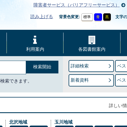
障害者サービス（バリアフリーサービス）
読み上げる
背景色変更
文字
標準
青
黒
利用案内
各図書館案内
詳細検索
ベス
新着資料
ベス
が検索できます。
詳しい情
北沢地域
玉川地域