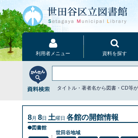
本文へ
利用者メニュー
資料を探す
かんたん資料検索
タイトル・著者名から図書・CD等
8
8
土
各館の開館情報
月
日
曜日
図書館
世田谷地域