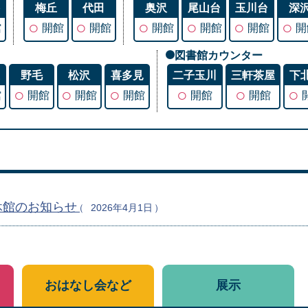
谷
梅丘
代田
奥沢
尾山台
玉川台
深
○
○
○
○
○
○
館
開館
開館
開館
開館
開館
開
図書館カウンター
丘
野毛
松沢
喜多見
二子玉川
三軒茶屋
下
○
○
○
○
○
○
館
開館
開館
開館
開館
開館
休館のお知らせ
2026年4月1日
おはなし会など
展示