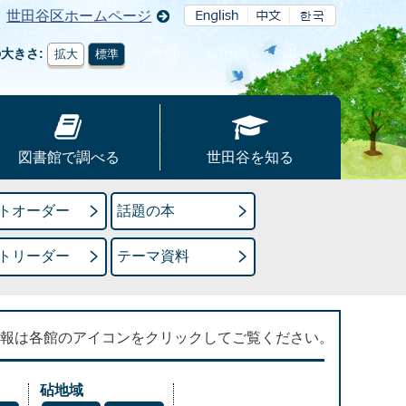
世田谷区ホームページ
の大きさ
拡大
標準
図書館で調べる
世田谷を知る
トオーダー
話題の本
トリーダー
テーマ資料
報は各館のアイコンをクリックしてご覧ください。
砧地域