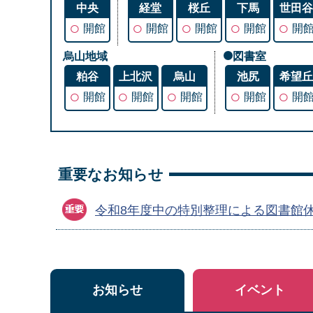
中央
経堂
桜丘
下馬
世田
○
○
○
○
○
開館
開館
開館
開館
開
烏山地域
図書室
粕谷
上北沢
烏山
池尻
希望
○
○
○
○
○
開館
開館
開館
開館
開
重要なお知らせ
令和8年度中の特別整理による図書館
お知らせ
イベント