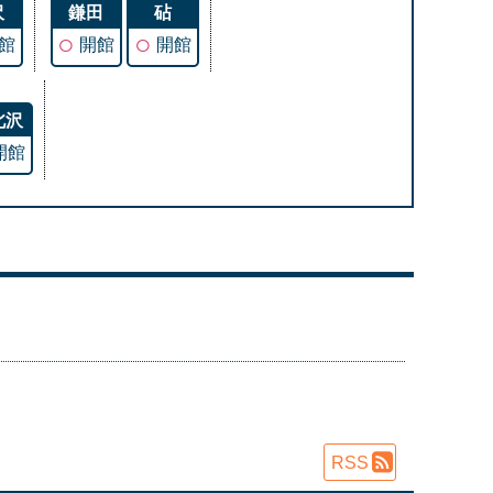
沢
鎌田
砧
○
○
館
開館
開館
北沢
開館
RSS