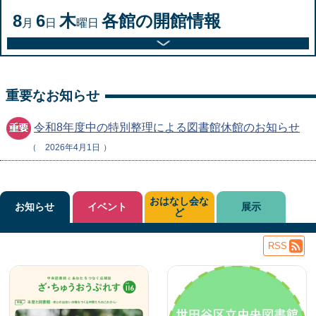
8
6
木
各館の開館情報
月
日
曜日
重要なお知らせ
令和8年度中の特別整理による図書館休館のお知らせ
2026年4月1日
おはなし会な
お知らせ
イベント
展示
ど
RSS