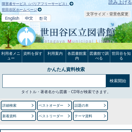
本文へ
読み上げる
障害者サービス（バリアフリーサービス）
世田谷区ホームページ
文字サイズ・背景色変更
利用者メニ
資料を探す
利用案内
各図書館案
図書館で調
世田谷を知
ュー
内
べる
る
かんたん資料検索
タイトル・著者名から図書・CD等が検索できます。
詳細検索
ベストオーダー
話題の本
新着資料
ベストリーダー
テーマ資料