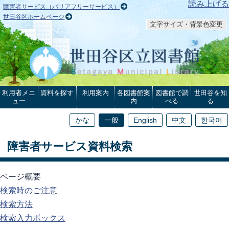
本文へ
読み上げる
障害者サービス（バリアフリーサービス）
世田谷区ホームページ
文字サイズ・背景色変更
利用者メニ
資料を探す
利用案内
各図書館案
図書館で調
世田谷を知
ュー
内
べる
る
かな
一般
English
中文
한국어
障害者サービス資料検索
ページ概要
検索時のご注意
検索方法
検索入力ボックス