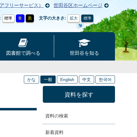
アフリーサービス）
世田谷区ホームページ
文字の大きさ
標準
青
黒
拡大
標準
図書館で調べる
世田谷を知る
かな
一般
English
中文
한국어
資料を探す
資料の検索
新着資料