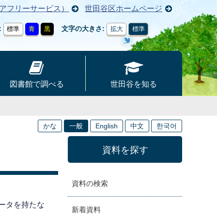
アフリーサービス）
世田谷区ホームページ
文字の大きさ
標準
青
黒
拡大
標準
図書館で調べる
世田谷を知る
かな
一般
English
中文
한국어
資料を探す
資料の検索
ータを持たな
新着資料