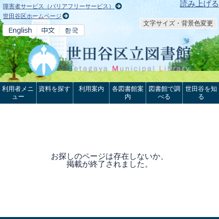
本文へ
読み上げる
障害者サービス（バリアフリーサービス）
世田谷区ホームページ
文字サイズ・背景色変更
利用者メニ
資料を探す
利用案内
各図書館案
図書館で調
世田谷を知
ュー
内
べる
る
お探しのページは存在しないか、
掲載が終了されました。