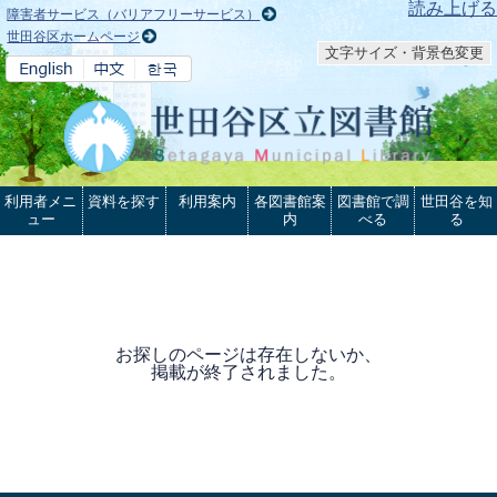
本文へ
読み上げる
障害者サービス（バリアフリーサービス）
世田谷区ホームページ
文字サイズ・背景色変更
利用者メニ
資料を探す
利用案内
各図書館案
図書館で調
世田谷を知
ュー
内
べる
る
お探しのページは存在しないか、
掲載が終了されました。