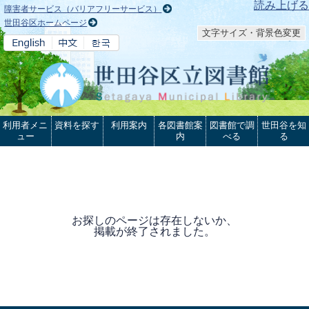
本文へ
読み上げる
障害者サービス（バリアフリーサービス）
世田谷区ホームページ
文字サイズ・背景色変更
利用者メニ
資料を探す
利用案内
各図書館案
図書館で調
世田谷を知
ュー
内
べる
る
お探しのページは存在しないか、
掲載が終了されました。