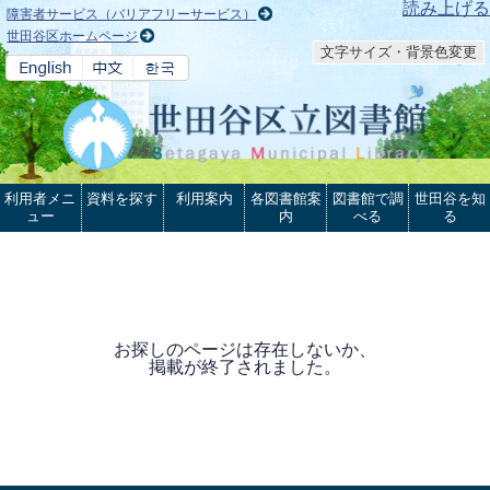
本文へ
読み上げる
障害者サービス（バリアフリーサービス）
世田谷区ホームページ
文字サイズ・背景色変更
利用者メニ
資料を探す
利用案内
各図書館案
図書館で調
世田谷を知
ュー
内
べる
る
お探しのページは存在しないか、
掲載が終了されました。