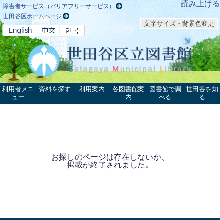
本文へ
読み上げる
障害者サービス（バリアフリーサービス）
世田谷区ホームページ
文字サイズ・背景色変更
利用者メニ
資料を探す
利用案内
各図書館案
図書館で調
世田谷を知
ュー
内
べる
る
お探しのページは存在しないか、
掲載が終了されました。