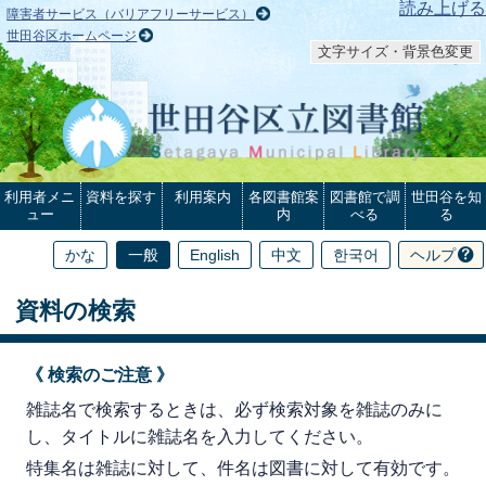
本文へ
読み上げる
障害者サービス（バリアフリーサービス）
世田谷区ホームページ
文字サイズ・背景色変更
利用者メニ
資料を探す
利用案内
各図書館案
図書館で調
世田谷を知
ュー
内
べる
る
かな
一般
English
中文
한국어
ヘルプ
資料の検索
《 検索のご注意 》
雑誌名で検索するときは、必ず検索対象を雑誌のみに
し、タイトルに雑誌名を入力してください。
特集名は雑誌に対して、件名は図書に対して有効です。