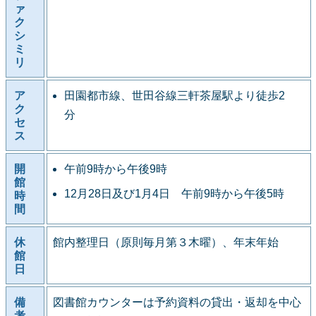
ァ
ク
シ
ミ
リ
ア
田園都市線、世田谷線三軒茶屋駅より徒歩2
ク
分
セ
ス
開
午前9時から午後9時
館
12月28日及び1月4日 午前9時から午後5時
時
間
休
館内整理日（原則毎月第３木曜）、年末年始
館
日
備
図書館カウンターは予約資料の貸出・返却を中心
考