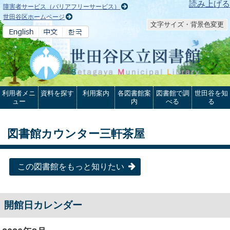
本文へ
読み上げる
障害者サービス（バリアフリーサービス）
世田谷区ホームページ
文字サイズ・背景色変更
利用者メニ
資料を探す
利用案内
各図書館案
図書館で調
世田谷を知
ュー
内
べる
る
図書館カウンター三軒茶屋
この図書館をもっと知りたい
開館日カレンダー