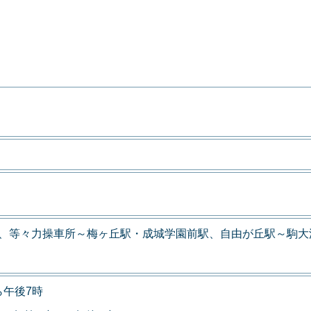
力、等々力操車所～梅ヶ丘駅・成城学園前駅、自由が丘駅～駒大
ら午後7時