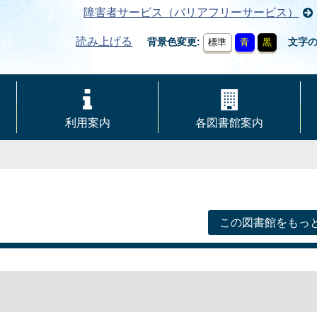
障害者サービス（バリアフリーサービス）
読み上げる
背景色変更
文字
標準
青
黒
利用案内
各図書館案内
この図書館をもっ