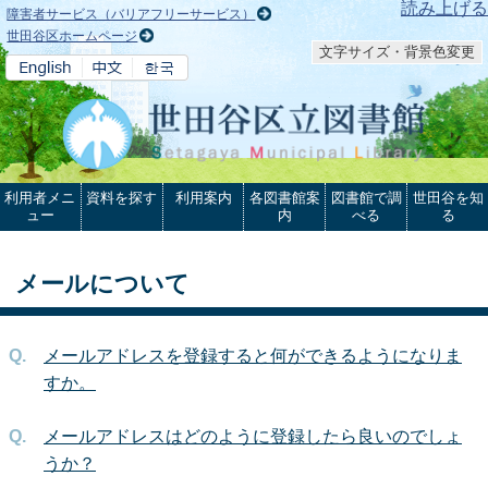
本文へ
読み上げる
障害者サービス（バリアフリーサービス）
世田谷区ホームページ
文字サイズ・背景色変更
利用者メニ
資料を探す
利用案内
各図書館案
図書館で調
世田谷を知
ュー
内
べる
る
メールについて
メールアドレスを登録すると何ができるようになりま
すか。
メールアドレスはどのように登録したら良いのでしょ
うか？