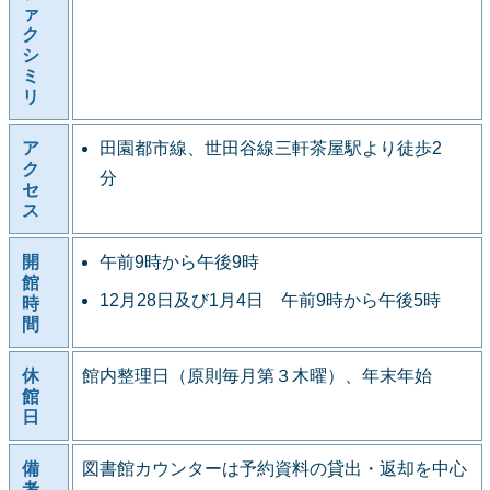
ァ
ク
シ
ミ
リ
ア
田園都市線、世田谷線三軒茶屋駅より徒歩2
ク
分
セ
ス
開
午前9時から午後9時
館
12月28日及び1月4日 午前9時から午後5時
時
間
休
館内整理日（原則毎月第３木曜）、年末年始
館
日
備
図書館カウンターは予約資料の貸出・返却を中心
考