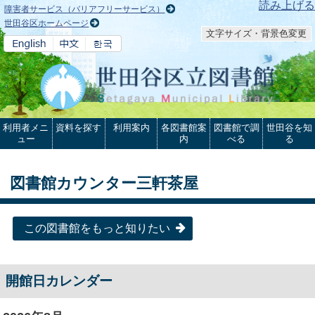
本文へ
読み上げる
障害者サービス（バリアフリーサービス）
世田谷区ホームページ
文字サイズ・背景色変更
利用者メニ
資料を探す
利用案内
各図書館案
図書館で調
世田谷を知
ュー
内
べる
る
図書館カウンター三軒茶屋
この図書館をもっと知りたい
開館日カレンダー