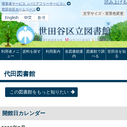
本文へ
読み上げる
障害者サービス（バリアフリーサービス）
世田谷区ホームページ
文字サイズ・背景色変更
利用者メニ
資料を探す
利用案内
各図書館案
図書館で調
世田谷を知
ュー
内
べる
る
代田図書館
この図書館をもっと知りたい
開館日カレンダー