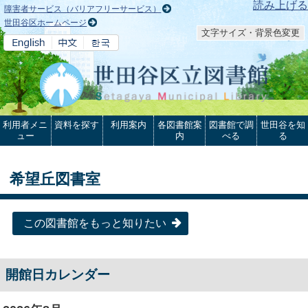
本文へ
読み上げる
障害者サービス（バリアフリーサービス）
世田谷区ホームページ
文字サイズ・背景色変更
利用者メニ
資料を探す
利用案内
各図書館案
図書館で調
世田谷を知
ュー
内
べる
る
希望丘図書室
この図書館をもっと知りたい
開館日カレンダー