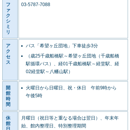
フ
03-5787-7088
ァ
ク
シ
ミ
リ
ア
バス「希望ヶ丘団地」下車徒歩3分
ク
（歳25千歳船橋駅～希望ヶ丘団地（千歳船橋
セ
ス
駅循環バス）、経01千歳船橋駅～経堂駅、経
02経堂駅～八幡山駅）
開
火曜日から日曜日、祝・休日 午前9時から
館
午後5時
時
間
休
月曜日（祝日等と重なる場合は翌日）、年末年
館
始、館内整理日、特別整理期間
日