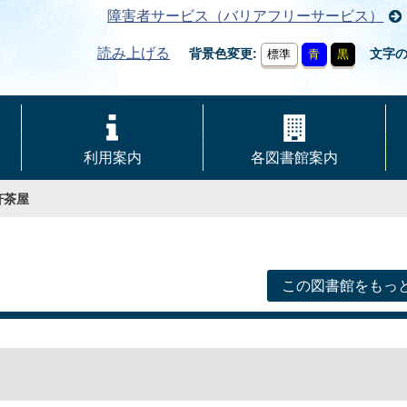
障害者サービス（バリアフリーサービス）
読み上げる
背景色変更
文字
標準
青
黒
利用案内
各図書館案内
軒茶屋
この図書館をもっ