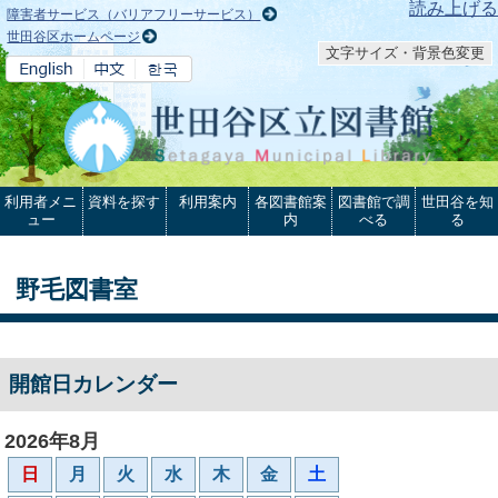
本文へ
読み上げる
障害者サービス（バリアフリーサービス）
世田谷区ホームページ
文字サイズ・背景色変更
利用者メニ
資料を探す
利用案内
各図書館案
図書館で調
世田谷を知
ュー
内
べる
る
野毛図書室
開館日カレンダー
2026年8月
日
月
火
水
木
金
土