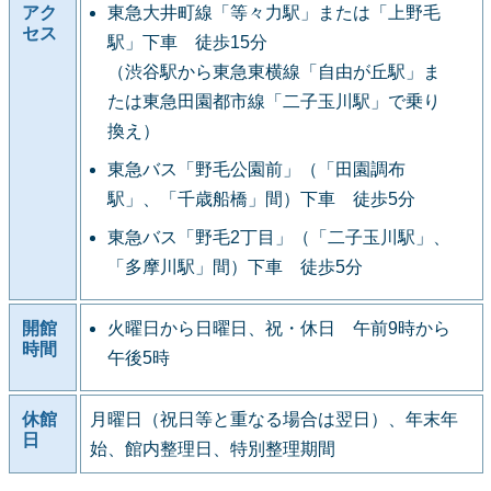
アク
東急大井町線「等々力駅」または「上野毛
セス
駅」下車 徒歩15分
（渋谷駅から東急東横線「自由が丘駅」ま
たは東急田園都市線「二子玉川駅」で乗り
換え）
東急バス「野毛公園前」（「田園調布
駅」、「千歳船橋」間）下車 徒歩5分
東急バス「野毛2丁目」（「二子玉川駅」、
「多摩川駅」間）下車 徒歩5分
開館
火曜日から日曜日、祝・休日 午前9時から
時間
午後5時
休館
月曜日（祝日等と重なる場合は翌日）、年末年
日
始、館内整理日、特別整理期間