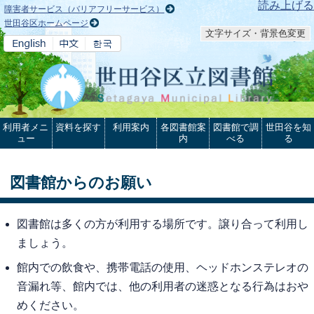
本文へ
読み上げる
障害者サービス（バリアフリーサービス）
世田谷区ホームページ
文字サイズ・背景色変更
利用者メニ
資料を探す
利用案内
各図書館案
図書館で調
世田谷を知
ュー
内
べる
る
図書館からのお願い
図書館は多くの方が利用する場所です。譲り合って利用し
ましょう。
館内での飲食や、携帯電話の使用、ヘッドホンステレオの
音漏れ等、館内では、他の利用者の迷惑となる行為はおや
めください。