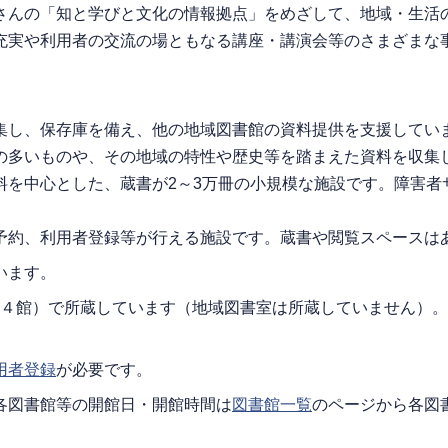
さんの「知と学びと文化の情報拠点」をめざして、地域・生活
充実や利用者の交流の場ともなる講座・講演会等のさまざまな
集し、保存庫を備え、他の地域図書館の資料提供を支援してい
の多いものや、その地域の特性や歴史等を踏まえた資料を収集
料を中心とした、蔵書が2～3万冊の小規模な施設です。障害者
予約、利用者登録等が行える施設です。蔵書や閲覧スペースは
います。
１４館）で所蔵しています（地域図書室は所蔵していません）
用者登録
が必要です。
各図書館等の開館日・開館時間は
図書館一覧
のページから各図