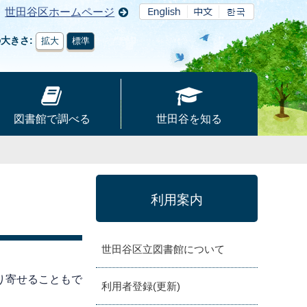
世田谷区ホームページ
の大きさ
拡大
標準
図書館で調べる
世田谷を知る
利用案内
世田谷区立図書館について
り寄せることもで
利用者登録(更新)