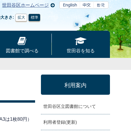
世田谷区ホームページ
の大きさ
拡大
標準
図書館で調べる
世田谷を知る
利用案内
世田谷区立図書館について
3は1枚80円）
利用者登録(更新)