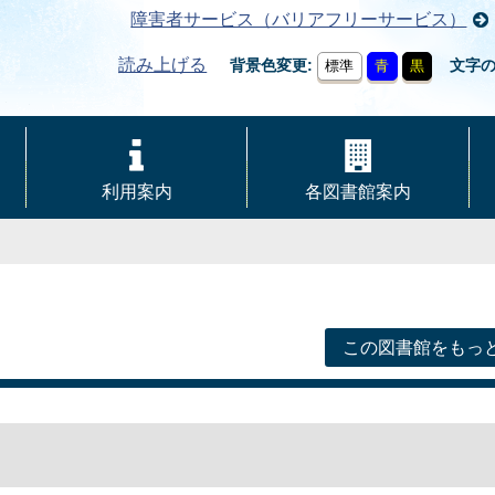
障害者サービス（バリアフリーサービス）
読み上げる
背景色変更
文字
標準
青
黒
利用案内
各図書館案内
この図書館をもっ