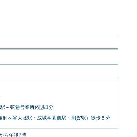
分
黒駅～弦巻営業所)徒歩1分
～祖師ヶ谷大蔵駅・成城学園前駅・用賀駅）徒歩５分
から午後7時