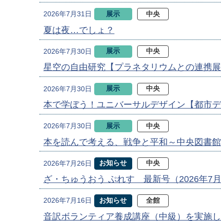
展示
中央
2026年7月31日
夏は夜…でしょ？
展示
中央
2026年7月30日
星空の自由研究【プラネタリウムとの連携展
展示
中央
2026年7月30日
本で学ぼう！ユニバーサルデザイン【都市デ
展示
中央
2026年7月30日
本を読んで考える、戦争と平和～中央図書館
お知らせ
中央
2026年7月26日
ざ・ちゅうおう ぷれす 最新号（2026年7
お知らせ
全館
2026年7月16日
音訳ボランティア養成講座（中級）を実施し