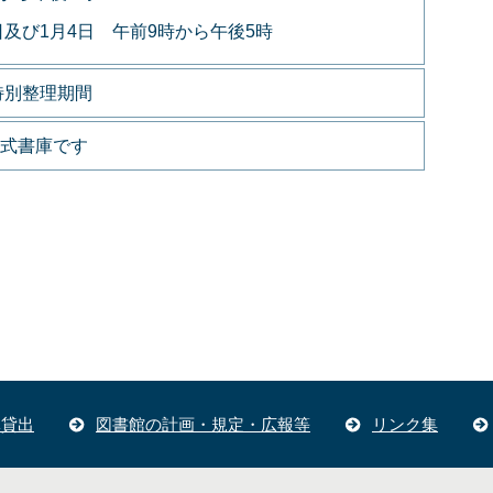
日及び1月4日 午前9時から午後5時
特別整理期間
式書庫です
体貸出
図書館の計画・規定・広報等
リンク集