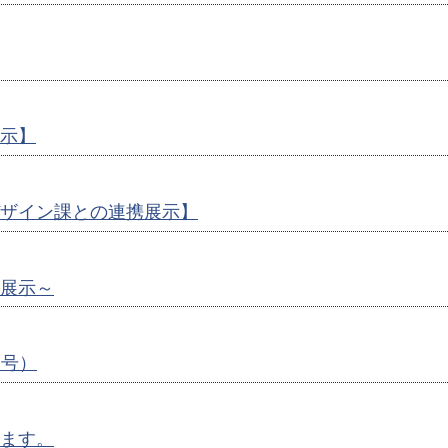
示】
ザイン課との連携展示】
展示～
月号）
ます。