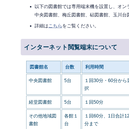
以下の図書館では専用端末機を設置し、オン
中央図書館、梅丘図書館、砧図書館、玉川台図
詳細は
こちら
をご覧ください。
インターネット閲覧端末について
図書館名
台数
利用時間
中央図書館
5台
１回30分・60分から
択
経堂図書館
5台
１回50分
その他地域図
各館１
１回60分、1日合計12
書館
台
分まで