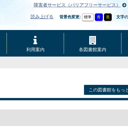
障害者サービス（バリアフリーサービス）
読み上げる
背景色変更
文字
標準
青
黒
利用案内
各図書館案内
この図書館をもっ