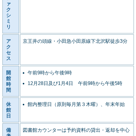
ァ
ク
シ
ミ
リ
ア
京王井の頭線・小田急小田原線下北沢駅徒歩3分
ク
セ
ス
開
午前9時から午後9時
館
12月28日及び1月4日 午前9時から午後5時
時
間
休
館内整理日（原則毎月第３木曜）、年末年始
館
日
備
図書館カウンターは予約資料の貸出・返却を中心
考