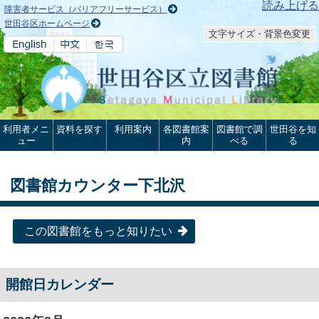
本文へ
読み上げる
障害者サービス（バリアフリーサービス）
世田谷区ホームページ
文字サイズ・背景色変更
利用者メニ
資料を探す
利用案内
各図書館案
図書館で調
世田谷を知
ュー
内
べる
る
図書館カウンター下北沢
この図書館をもっと知りたい
開館日カレンダー