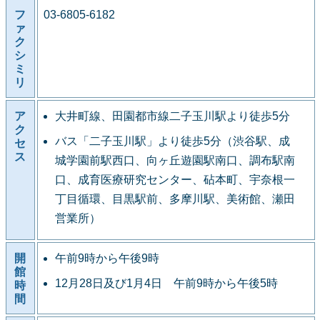
フ
03-6805-6182
ァ
ク
シ
ミ
リ
ア
大井町線、田園都市線二子玉川駅より徒歩5分
ク
バス「二子玉川駅」より徒歩5分（渋谷駅、成
セ
ス
城学園前駅西口、向ヶ丘遊園駅南口、調布駅南
口、成育医療研究センター、砧本町、宇奈根一
丁目循環、目黒駅前、多摩川駅、美術館、瀬田
営業所）
開
午前9時から午後9時
館
12月28日及び1月4日 午前9時から午後5時
時
間