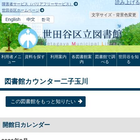
本文へ
読み上げる
障害者サービス（バリアフリーサービス）
世田谷区ホームページ
文字サイズ・背景色変更
利用者メニ
資料を探す
利用案内
各図書館案
図書館で調
世田谷を知
ュー
内
べる
る
図書館カウンター二子玉川
この図書館をもっと知りたい
開館日カレンダー