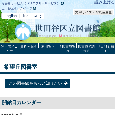
本文へ
読み上げる
障害者サービス（バリアフリーサービス）
世田谷区ホームページ
文字サイズ・背景色変更
利用者メニ
資料を探す
利用案内
各図書館案
図書館で調
世田谷を知
ュー
内
べる
る
希望丘図書室
この図書館をもっと知りたい
開館日カレンダー