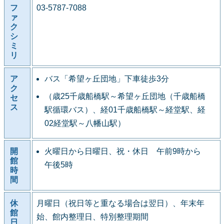
フ
03-5787-7088
ァ
ク
シ
ミ
リ
ア
バス「希望ヶ丘団地」下車徒歩3分
ク
（歳25千歳船橋駅～希望ヶ丘団地（千歳船橋
セ
ス
駅循環バス）、経01千歳船橋駅～経堂駅、経
02経堂駅～八幡山駅）
開
火曜日から日曜日、祝・休日 午前9時から
館
午後5時
時
間
休
月曜日（祝日等と重なる場合は翌日）、年末年
館
始、館内整理日、特別整理期間
日