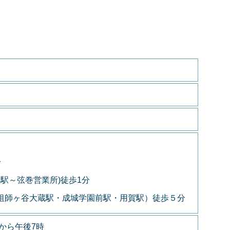
分
黒駅～弦巻営業所)徒歩1分
～祖師ヶ谷大蔵駅・成城学園前駅・用賀駅）徒歩５分
から午後7時