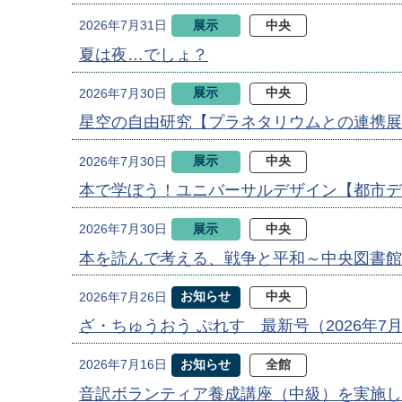
展示
中央
2026年7月31日
夏は夜…でしょ？
展示
中央
2026年7月30日
星空の自由研究【プラネタリウムとの連携展
展示
中央
2026年7月30日
本で学ぼう！ユニバーサルデザイン【都市デ
展示
中央
2026年7月30日
本を読んで考える、戦争と平和～中央図書館
お知らせ
中央
2026年7月26日
ざ・ちゅうおう ぷれす 最新号（2026年7
お知らせ
全館
2026年7月16日
音訳ボランティア養成講座（中級）を実施し