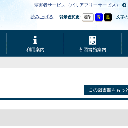
障害者サービス（バリアフリーサービス）
読み上げる
背景色変更
文字
標準
青
黒
利用案内
各図書館案内
この図書館をもっ