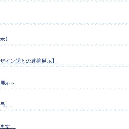
示】
ザイン課との連携展示】
展示～
月号）
ます。