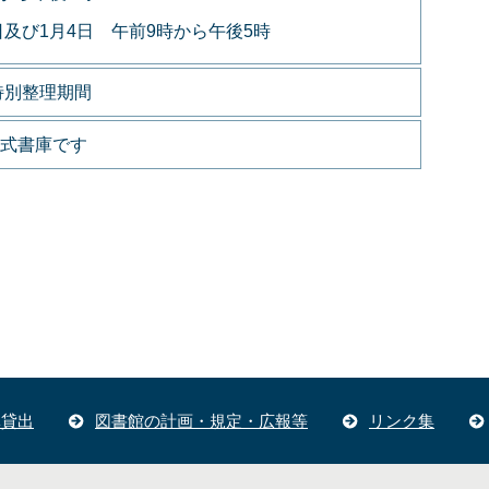
日及び1月4日 午前9時から午後5時
特別整理期間
式書庫です
体貸出
図書館の計画・規定・広報等
リンク集