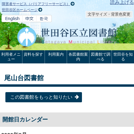
本文へ
読み上げる
障害者サービス（バリアフリーサービス）
世田谷区ホームページ
文字サイズ・背景色変更
利用者メニ
資料を探す
利用案内
各図書館案
図書館で調
世田谷を知
ュー
内
べる
る
尾山台図書館
この図書館をもっと知りたい
開館日カレンダー