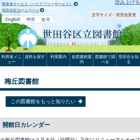
本文へ
読み上げる
障害者サービス（バリアフリーサービス）
世田谷区ホームページ
文字サイズ・背景色変更
利用者メニ
資料を探す
利用案内
各図書館案
図書館で調
世田谷を知
ュー
内
べる
る
梅丘図書館
この図書館をもっと知りたい
開館日カレンダー
※梅丘図書館は２月８日（日曜日）正午にリニューアルオープ