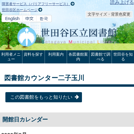
本文へ
読み上げる
障害者サービス（バリアフリーサービス）
世田谷区ホームページ
文字サイズ・背景色変更
利用者メニ
資料を探す
利用案内
各図書館案
図書館で調
世田谷を知
ュー
内
べる
る
図書館カウンター二子玉川
この図書館をもっと知りたい
開館日カレンダー