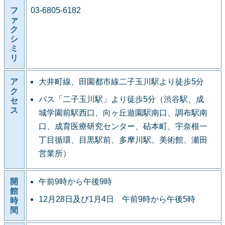
フ
03-6805-6182
ァ
ク
シ
ミ
リ
ア
大井町線、田園都市線二子玉川駅より徒歩5分
ク
バス「二子玉川駅」より徒歩5分（渋谷駅、成
セ
ス
城学園前駅西口、向ヶ丘遊園駅南口、調布駅南
口、成育医療研究センター、砧本町、宇奈根一
丁目循環、目黒駅前、多摩川駅、美術館、瀬田
営業所）
開
午前9時から午後9時
館
12月28日及び1月4日 午前9時から午後5時
時
間