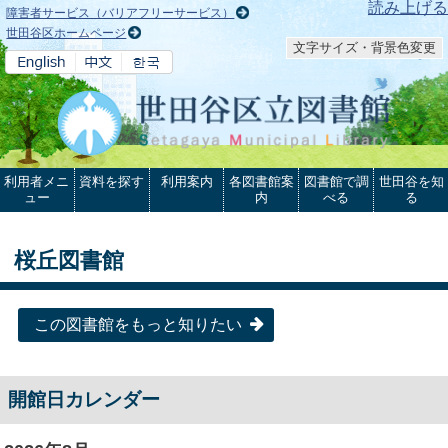
本文へ
読み上げる
障害者サービス（バリアフリーサービス）
世田谷区ホームページ
文字サイズ・背景色変更
利用者メニ
資料を探す
利用案内
各図書館案
図書館で調
世田谷を知
ュー
内
べる
る
桜丘図書館
この図書館をもっと知りたい
開館日カレンダー