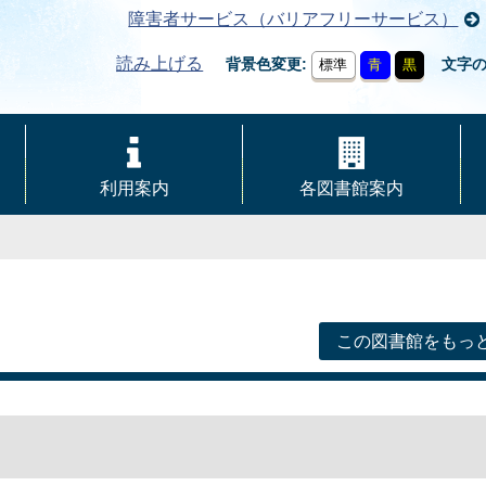
障害者サービス（バリアフリーサービス）
読み上げる
背景色変更
文字
標準
青
黒
利用案内
各図書館案内
この図書館をもっ