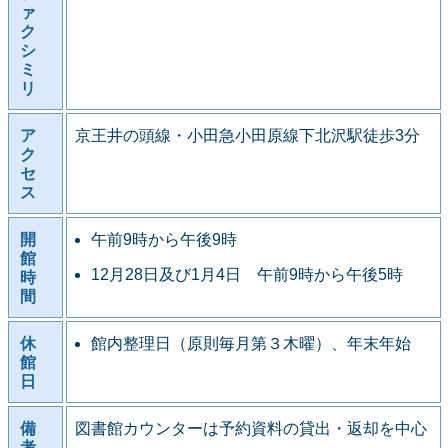
ァ
ク
シ
ミ
リ
ア
京王井の頭線・小田急小田原線下北沢駅徒歩3分
ク
セ
ス
開
午前9時から午後9時
館
12月28日及び1月4日 午前9時から午後5時
時
間
休
館内整理日（原則毎月第３木曜）、年末年始
館
日
備
図書館カウンターは予約資料の貸出・返却を中心
考