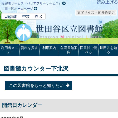
本文へ
読み上げる
障害者サービス（バリアフリーサービス）
世田谷区ホームページ
文字サイズ・背景色変更
利用者メニ
資料を探す
利用案内
各図書館案
図書館で調
世田谷を知
ュー
内
べる
る
図書館カウンター下北沢
この図書館をもっと知りたい
開館日カレンダー