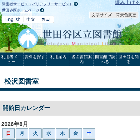
本文へ
読み上げる
障害者サービス（バリアフリーサービス）
世田谷区ホームページ
文字サイズ・背景色変更
利用者メニ
資料を探す
利用案内
各図書館案
図書館で調
世田谷を知
ュー
内
べる
る
松沢図書室
開館日カレンダー
2026年8月
日
月
火
水
木
金
土