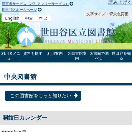
本文へ
読み上げる
障害者サービス（バリアフリーサービス）
世田谷区ホームページ
文字サイズ・背景色変更
利用者メニ
資料を探す
利用案内
各図書館案
図書館で調
世田谷を知
ュー
内
べる
る
中央図書館
この図書館をもっと知りたい
開館日カレンダー