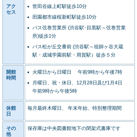
アク
世田谷線上町駅徒歩10分
セス
田園都市線桜新町駅徒歩10分
バス弦巻営業所 (渋谷駅･目黒駅～弦巻営業
所)徒歩1分
バス松が丘交番前 (渋谷駅～祖師ヶ谷大蔵
駅・成城学園前駅・用賀駅）徒歩５分
開館
火曜日から日曜日 午前9時から午後7時
時間
月曜日、祝・休日、12月28日及び1月4日
午前9時から午後5時
休館
毎月最終木曜日、 年末年始、特別整理期間
日
その
保存庫は中央図書館地下の閉架式書庫です
他