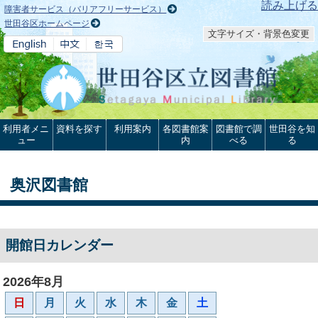
本文へ
読み上げる
障害者サービス（バリアフリーサービス）
世田谷区ホームページ
文字サイズ・背景色変更
利用者メニ
資料を探す
利用案内
各図書館案
図書館で調
世田谷を知
ュー
内
べる
る
奥沢図書館
開館日カレンダー
2026年8月
日
月
火
水
木
金
土