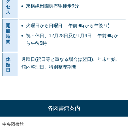
ク
東横線田園調布駅徒歩9分
セ
ス
開
火曜日から日曜日 午前9時から午後7時
館
祝・休日、12月28日及び1月4日 午前9時か
時
間
ら午後5時
休
月曜日(祝日等と重なる場合は翌日)、年末年始、
館
館内整理日、特別整理期間
日
各図書館案内
中央図書館