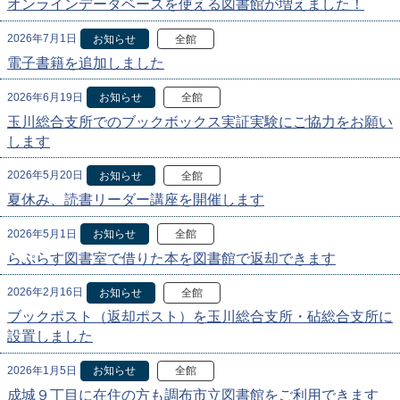
オンラインデータベースを使える図書館が増えました！
2026年7月1日
お知らせ
全館
電子書籍を追加しました
2026年6月19日
お知らせ
全館
玉川総合支所でのブックボックス実証実験にご協力をお願い
します
2026年5月20日
お知らせ
全館
夏休み、読書リーダー講座を開催します
2026年5月1日
お知らせ
全館
らぷらす図書室で借りた本を図書館で返却できます
2026年2月16日
お知らせ
全館
ブックポスト（返却ポスト）を玉川総合支所・砧総合支所に
設置しました
2026年1月5日
お知らせ
全館
成城９丁目に在住の方も調布市立図書館をご利用できます