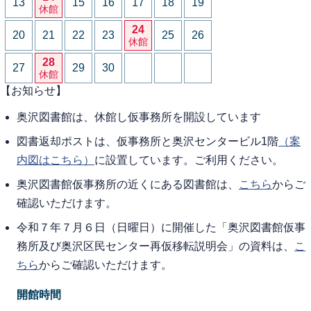
13
15
16
17
18
19
休館
24
20
21
22
23
25
26
休館
28
27
29
30
休館
【お知らせ】
奥沢図書館は、休館し仮事務所を開設しています
図書返却ポストは、仮事務所と奥沢センタービル1階
（案
内図はこちら）
に設置しています。ご利用ください。
奥沢図書館仮事務所の近くにある図書館は、
こちら
からご
確認いただけます。
令和７年７月６日（日曜日）に開催した「奥沢図書館仮事
務所及び奥沢区民センター再仮移転説明会」の資料は、
こ
ちら
からご確認いただけます。
開館時間