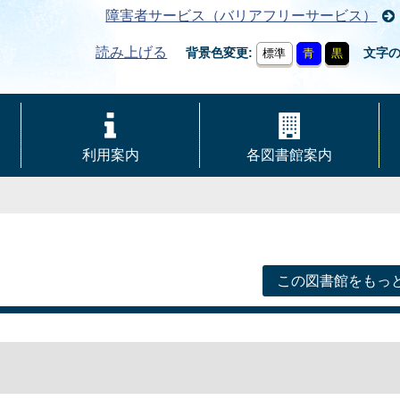
障害者サービス（バリアフリーサービス）
読み上げる
背景色変更
文字
標準
青
黒
利用案内
各図書館案内
この図書館をもっ