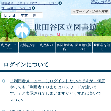
本文へ
読み上げる
障害者サービス（バリアフリーサービス）
世田谷区ホームページ
文字サイズ・背景色変更
利用者メニ
資料を探す
利用案内
各図書館案
図書館で調
世田谷を知
ュー
内
べる
る
ログインについて
「利用者メニュー」にログインしたいのですが、何度
やっても「利用者ＩＤまたはパスワードが違いま
す。」と表示されてしまいますがどうすれば良いでし
ょうか。