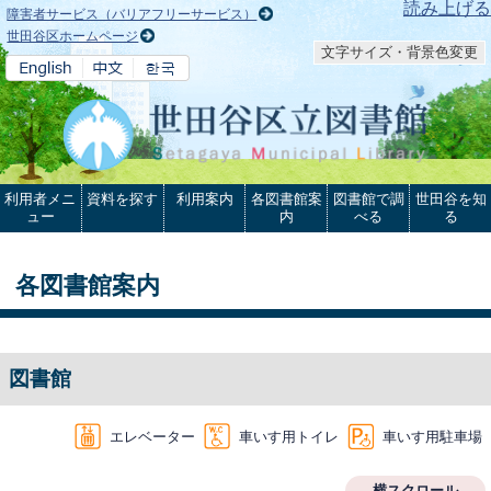
本文へ
読み上げる
障害者サービス（バリアフリーサービス）
世田谷区ホームページ
文字サイズ・背景色変更
利用者メニ
資料を探す
利用案内
各図書館案
図書館で調
世田谷を知
ュー
内
べる
る
各図書館案内
図書館
エレベーター
車いす用トイレ
車いす用駐車場