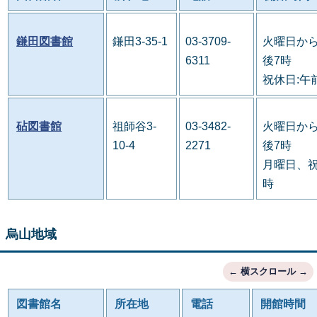
鎌田図書館
鎌田3-35-1
03-3709-
火曜日から
6311
後7時
祝休日:午
砧図書館
祖師谷3-
03-3482-
火曜日から
10-4
2271
後7時
月曜日、祝
時
烏山地域
図書館名
所在地
電話
開館時間