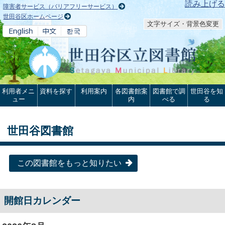
本文へ
読み上げる
障害者サービス（バリアフリーサービス）
世田谷区ホームページ
文字サイズ・背景色変更
利用者メニ
資料を探す
利用案内
各図書館案
図書館で調
世田谷を知
ュー
内
べる
る
世田谷図書館
この図書館をもっと知りたい
開館日カレンダー