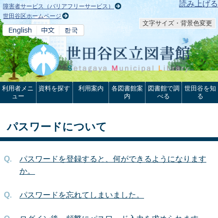
本文へ
読み上げる
障害者サービス（バリアフリーサービス）
世田谷区ホームページ
文字サイズ・背景色変更
利用者メニ
資料を探す
利用案内
各図書館案
図書館で調
世田谷を知
ュー
内
べる
る
パスワードについて
パスワードを登録すると、何ができるようになります
か。
パスワードを忘れてしまいました。