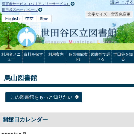
本文へ
読み上げる
障害者サービス（バリアフリーサービス）
世田谷区ホームページ
文字サイズ・背景色変更
利用者メニ
資料を探す
利用案内
各図書館案
図書館で調
世田谷を知
ュー
内
べる
る
烏山図書館
この図書館をもっと知りたい
開館日カレンダー