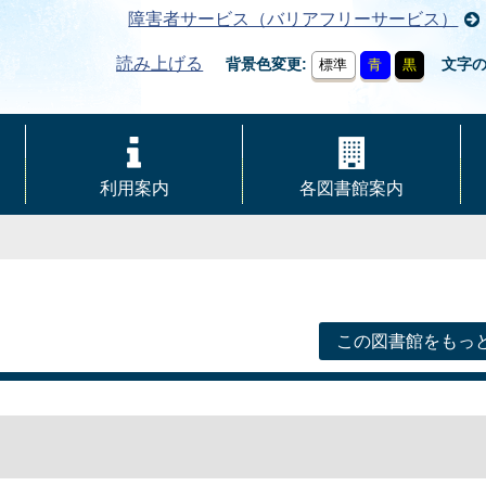
障害者サービス（バリアフリーサービス）
読み上げる
背景色変更
文字
標準
青
黒
利用案内
各図書館案内
この図書館をもっ