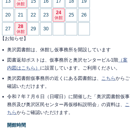
13
15
16
17
18
19
休館
24
20
21
22
23
25
26
休館
28
27
29
30
休館
【お知らせ】
奥沢図書館は、休館し仮事務所を開設しています
図書返却ポストは、仮事務所と奥沢センタービル1階
（案
内図はこちら）
に設置しています。ご利用ください。
奥沢図書館仮事務所の近くにある図書館は、
こちら
からご
確認いただけます。
令和７年７月６日（日曜日）に開催した「奥沢図書館仮事
務所及び奥沢区民センター再仮移転説明会」の資料は、
こ
ちら
からご確認いただけます。
開館時間