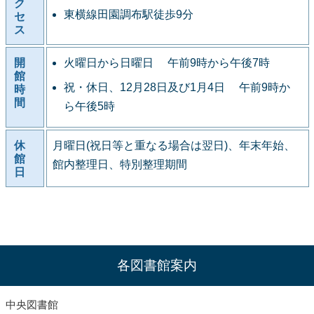
ク
東横線田園調布駅徒歩9分
セ
ス
開
火曜日から日曜日 午前9時から午後7時
館
祝・休日、12月28日及び1月4日 午前9時か
時
間
ら午後5時
休
月曜日(祝日等と重なる場合は翌日)、年末年始、
館
館内整理日、特別整理期間
日
各図書館案内
中央図書館