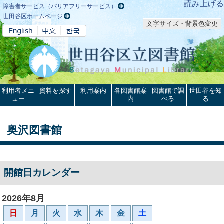
本文へ
読み上げる
障害者サービス（バリアフリーサービス）
世田谷区ホームページ
文字サイズ・背景色変更
利用者メニ
資料を探す
利用案内
各図書館案
図書館で調
世田谷を知
ュー
内
べる
る
奥沢図書館
開館日カレンダー
2026年8月
日
月
火
水
木
金
土