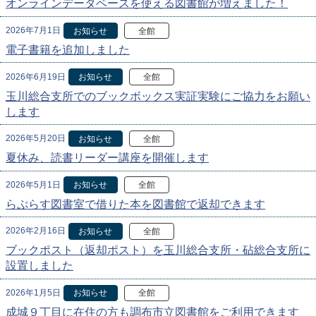
オンラインデータベースを使える図書館が増えました！
2026年7月1日
お知らせ
全館
電子書籍を追加しました
2026年6月19日
お知らせ
全館
玉川総合支所でのブックボックス実証実験にご協力をお願い
します
2026年5月20日
お知らせ
全館
夏休み、読書リーダー講座を開催します
2026年5月1日
お知らせ
全館
らぷらす図書室で借りた本を図書館で返却できます
2026年2月16日
お知らせ
全館
ブックポスト（返却ポスト）を玉川総合支所・砧総合支所に
設置しました
2026年1月5日
お知らせ
全館
成城９丁目に在住の方も調布市立図書館をご利用できます