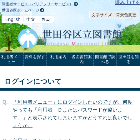
本文へ
読み上げる
障害者サービス（バリアフリーサービス）
世田谷区ホームページ
文字サイズ・背景色変更
利用者メニ
資料を探す
利用案内
各図書館案
図書館で調
世田谷を知
ュー
内
べる
る
ログインについて
「利用者メニュー」にログインしたいのですが、何度
やっても「利用者ＩＤまたはパスワードが違いま
す。」と表示されてしまいますがどうすれば良いでし
ょうか。