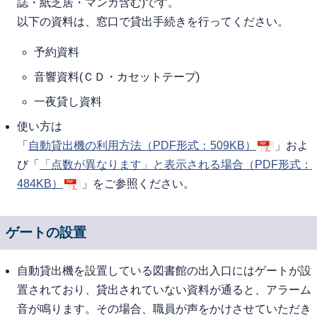
誌・紙芝居・マンガ含む)です。
以下の資料は、窓口で貸出手続きを行ってください。
予約資料
音響資料(ＣＤ・カセットテープ)
一夜貸し資料
使い方は
「
自動貸出機の利用方法（PDF形式：509KB）
」およ
び「
「点数が異なります」と表示される場合（PDF形式：
484KB）
」をご参照ください。
ゲートの設置
自動貸出機を設置している図書館の出入口にはゲートが設
置されており、貸出されていない資料が通ると、アラーム
音が鳴ります。その場合、職員が声をかけさせていただき