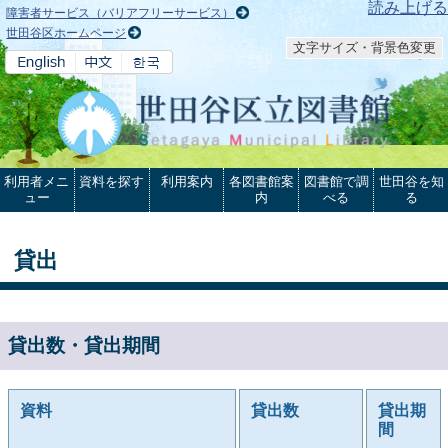
本文へ
読み上げる
障害者サービス（バリアフリーサービス）
世田谷区ホームページ
文字サイズ・背景色変更
利用者メニ
資料を探す
利用案内
各図書館案
図書館で調
世田谷を知
ュー
内
べる
る
貸出
貸出数・貸出期間
資料
貸出数
貸出期
間