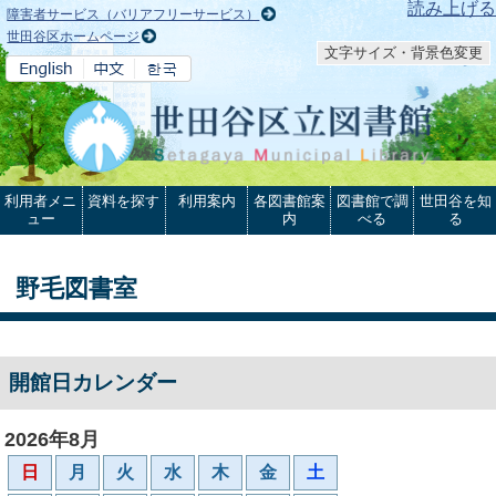
本文へ
読み上げる
障害者サービス（バリアフリーサービス）
世田谷区ホームページ
文字サイズ・背景色変更
利用者メニ
資料を探す
利用案内
各図書館案
図書館で調
世田谷を知
ュー
内
べる
る
野毛図書室
開館日カレンダー
2026年8月
日
月
火
水
木
金
土