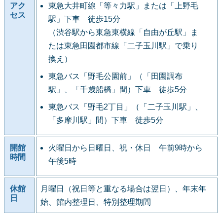
アク
東急大井町線「等々力駅」または「上野毛
セス
駅」下車 徒歩15分
（渋谷駅から東急東横線「自由が丘駅」ま
たは東急田園都市線「二子玉川駅」で乗り
換え）
東急バス「野毛公園前」（「田園調布
駅」、「千歳船橋」間）下車 徒歩5分
東急バス「野毛2丁目」（「二子玉川駅」、
「多摩川駅」間）下車 徒歩5分
開館
火曜日から日曜日、祝・休日 午前9時から
時間
午後5時
休館
月曜日（祝日等と重なる場合は翌日）、年末年
日
始、館内整理日、特別整理期間